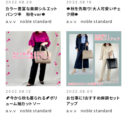
2022.08.26
2022.08.19
カラー豊富な美脚シルエット
🍁秋を先取り！大人可愛いチェ
パンツ🌟 秋冬ver🍁
ク柄🍁
a.ｖ.ｖ noble standard
a.ｖ.ｖ noble standard
2022.08.12
2022.08.05
🍂今から秋も着られる🍂ボリ
お仕事に❗おすすめ麻調セット
ューム袖カットソー
アップ
a.ｖ.ｖ noble standard
a.ｖ.ｖ noble standard