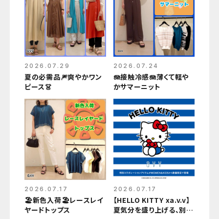
2026.07.29
2026.07.24
夏の必需品🎆爽やかワン
🪼接触冷感🪼薄くて軽や
ピース👗
かサマーニット
2026.07.17
2026.07.17
🏖新色入荷🏖レースレイ
【HELLO KITTY xa.v.v】
ヤードトップス
夏気分を盛り上げる、別注